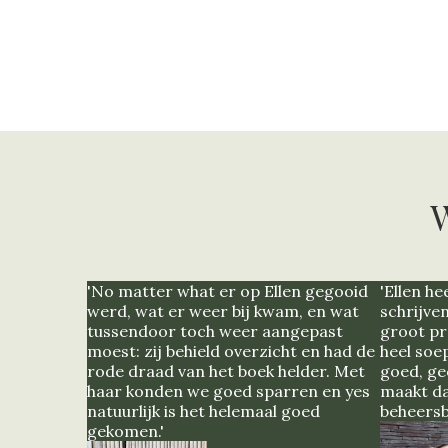
W
'No matter what er op Ellen gegooid
'Ellen he
werd, wat er weer bij kwam, en wat
schrijve
tussendoor toch weer aangepast
groot pro
moest: zij behield overzicht en had de
heel soep
rode draad van het boek helder. Met
goed, gee
haar konden we goed sparren en yes
maakt da
natuurlijk is het helemaal goed
beheersb
gekomen.'