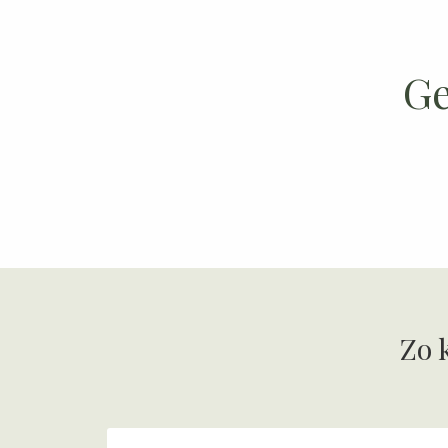
Ge
Zo 