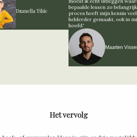
moest ik echt uitleggen waa
bepaalde lessen zo belangrijk
Dzanella Tihic
proces heeft mijn kennis veel
helderder gemaakt, ook in mi
hoofd.'
Maarten Visse
Het vervolg