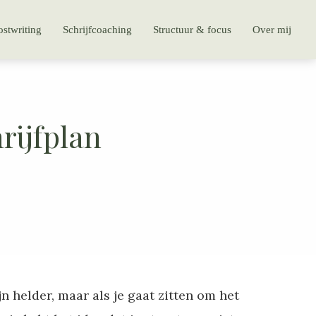
stwriting
Schrijfcoaching
Structuur & focus
Over mij
hrijfplan
jn helder, maar als je gaat zitten om het