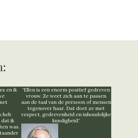
n:
es en ik
'Ellen is een enorm positief gedreven
we
vrouw. Ze weet zich aan te passen
 met
aan de taal van de persoon of mensen
tegenover haar. Dat doet ze met
k heb
respect, gedrevenheid en inhoudelijke
dat ik
kundigheid.'
ten was.
staander