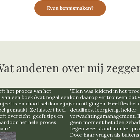
Even kennismaken?
at anderen over mij zegge
eft het proces van het
'Ellen was leidend in het proc
n van een boek (wat nogal een
kon daarop vertrouwen dat 
ject is en chaotisch kan zijn)
vooruit gingen. Heel flexibel
el gemaakt. Ze luistert heel
deadlines, leergierig, helder
ft overzicht, geeft tips en
verwachtingsmanagement. I
ardoor het hele proces
geen moment het idee gehad 
aar.'
tegen weerstand aan het pra
Door haar vragen als buiten