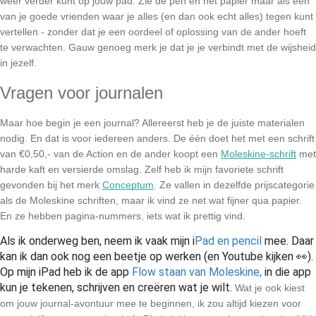
weer verder kunt op jouw pad. Zie de pen en het papier maar als een 
van je goede vrienden waar je alles (en dan ook echt alles) tegen kunt 
vertellen - zonder dat je een oordeel of oplossing van de ander hoeft 
te verwachten. Gauw genoeg merk je dat je je verbindt met de wijsheid 
in jezelf.
Vragen voor journalen
Maar hoe begin je een journal? Allereerst heb je de juiste materialen 
nodig. En dat is voor iedereen anders. De één doet het met een schrift 
van €0,50,- van de Action en de ander koopt een 
Moleskine-schrift
 met 
harde kaft en versierde omslag. Zelf heb ik mijn favoriete schrift 
gevonden bij het merk 
Conceptum
. Ze vallen in dezelfde prijscategorie 
als de Moleskine schriften, maar ik vind ze net wat fijner qua papier. 
En ze hebben pagina-nummers, iets wat ik prettig vind.
Als ik onderweg ben, neem ik vaak mijn i
Pad en pencil
mee. Daar
kan ik dan ook nog een beetje op werken (en Youtube kijken 👀).
Op mijn iPad heb ik de app
Flow staan van Moleskine,
in die app
kun je tekenen, schrijven en creëren wat je wilt.
Wat je ook kiest 
om jouw journal-avontuur mee te beginnen, ik zou altijd kiezen voor 