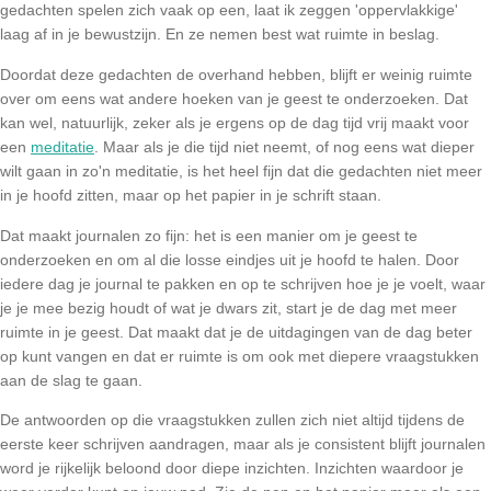
gedachten spelen zich vaak op een, laat ik zeggen 'oppervlakkige' 
laag af in je bewustzijn. En ze nemen best wat ruimte in beslag.
Doordat deze gedachten de overhand hebben, blijft er weinig ruimte 
over om eens wat andere hoeken van je geest te onderzoeken. Dat 
kan wel, natuurlijk, zeker als je ergens op de dag tijd vrij maakt voor 
een 
meditatie
. Maar als je die tijd niet neemt, of nog eens wat dieper 
wilt gaan in zo'n meditatie, is het heel fijn dat die gedachten niet meer 
in je hoofd zitten, maar op het papier in je schrift staan. 
Dat maakt journalen zo fijn: het is een manier om je geest te 
onderzoeken en om al die losse eindjes uit je hoofd te halen. Door 
iedere dag je journal te pakken en op te schrijven hoe je je voelt, waar 
je je mee bezig houdt of wat je dwars zit, start je de dag met meer 
ruimte in je geest. Dat maakt dat je de uitdagingen van de dag beter 
op kunt vangen en dat er ruimte is om ook met diepere vraagstukken 
aan de slag te gaan. 
De antwoorden op die vraagstukken zullen zich niet altijd tijdens de 
eerste keer schrijven aandragen, maar als je consistent blijft journalen 
word je rijkelijk beloond door diepe inzichten. Inzichten waardoor je 