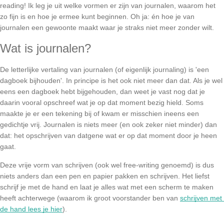
reading! Ik leg je uit welke vormen er zijn van journalen, waarom het 
 op de
zo fijn is en hoe je ermee kunt beginnen. Oh ja: én hoe je van 
e. Hierdoor
journalen een gewoonte maakt waar je straks niet meer zonder wilt.
 website-
ren
Wat is journalen?
nte
enties
De letterlijke vertaling van journalen (of eigenlijk journaling) is 'een 
dagboek bijhouden'. In principe is het ook niet meer dan dat. Als je wel 
gebaseerd
eens een dagboek hebt bijgehouden, dan weet je vast nog dat je 
 gedrag van
daarin vooral opschreef wat je op dat moment bezig hield. Soms 
ezoeker.
maakte je er een tekening bij of kwam er misschien ineens een 
gedichtje vrij. Journalen is niets meer (en ook zeker niet minder) dan 
dat: het opschrijven van datgene wat er op dat moment door je heen 
uren
gaat.
Deze vrije vorm van schrijven (ook wel free-writing genoemd) is dus 
niets anders dan een pen en papier pakken en schrijven. Het liefst 
schrijf je met de hand en laat je alles wat met een scherm te maken 
heeft achterwege (waarom ik groot voorstander ben van 
schrijven met 
de hand lees je hier
). 