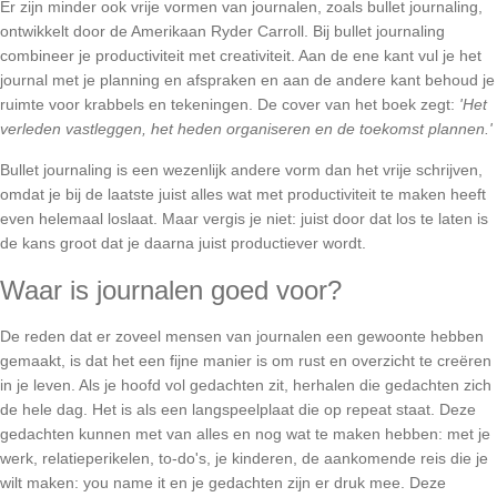
Er zijn minder ook vrije vormen van journalen, zoals bullet journaling, 
ontwikkelt door de Amerikaan Ryder Carroll. Bij bullet journaling 
combineer je productiviteit met creativiteit. Aan de ene kant vul je het 
journal met je planning en afspraken en aan de andere kant behoud je 
ruimte voor krabbels en tekeningen. De cover van het boek zegt: 
'Het 
verleden vastleggen, het heden organiseren en de toekomst plannen.'
Bullet journaling is een wezenlijk andere vorm dan het vrije schrijven, 
omdat je bij de laatste juist alles wat met productiviteit te maken heeft 
even helemaal loslaat. Maar vergis je niet: juist door dat los te laten is 
de kans groot dat je daarna juist productiever wordt. 
Waar is journalen goed voor?
De reden dat er zoveel mensen van journalen een gewoonte hebben 
gemaakt, is dat het een fijne manier is om rust en overzicht te creëren 
in je leven. Als je hoofd vol gedachten zit, herhalen die gedachten zich 
de hele dag. Het is als een langspeelplaat die op repeat staat. Deze 
gedachten kunnen met van alles en nog wat te maken hebben: met je 
werk, relatieperikelen, to-do's, je kinderen, de aankomende reis die je 
wilt maken: you name it en je gedachten zijn er druk mee. Deze 