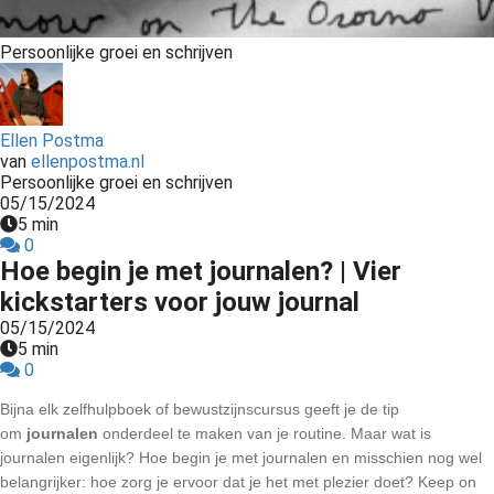
s kan de
e niet
Persoonlijke groei en schrijven
oneren.
ieken
Ellen Postma
ische
van
ellenpostma.nl
s worden
Persoonlijke groei en schrijven
kt om
05/15/2024
em
5 min
0
tie te
Hoe begin je met journalen? | Vier
elen over
kickstarters voor jouw journal
drag van
05/15/2024
zoeker op
5 min
site.
0
ing
Bijna elk zelfhulpboek of bewustzijnscursus geeft je de tip 
om 
journalen 
onderdeel te maken van je routine. Maar wat is 
ingcookies
journalen eigenlijk? Hoe begin je met journalen en misschien nog wel 
 gebruikt
belangrijker: hoe zorg je ervoor dat je het met plezier doet? Keep on 
oekers te