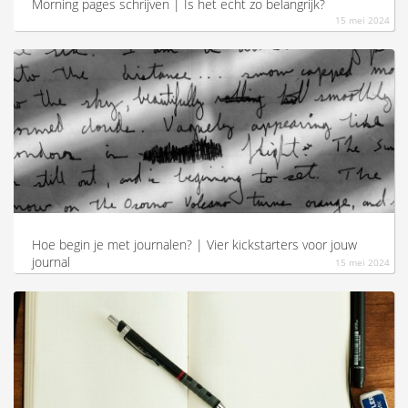
Morning pages schrijven | Is het echt zo belangrijk?
oekers te
15 mei 2024
 op de
e. Hierdoor
 website-
ren
nte
enties
gebaseerd
 gedrag
ze
er.
Hoe begin je met journalen? | Vier kickstarters voor jouw
journal
15 mei 2024
ren