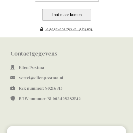
Laat maar komen
Je gegevens zijn veilig bij mij.
Contactgegevens
Ellen Postma
vertel@ellenpostma.nl
KvK nummer: 80216315
BTW nummer: NL003408382B12
Ghostwriter voor ondernemers